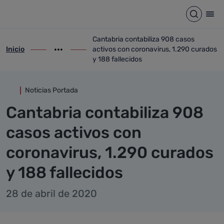
Detalle noticia
Saltar al contenido principal
Abrir b
Abr
Cantabria contabiliza 908 casos
Inicio
activos con coronavirus, 1.290 curados
ir-a inicio
Mostrar opciones del camino de migas
ir-a Cantabria contabiliza 908 casos acti
y 188 fallecidos
Noticias Portada
Cantabria contabiliza 908
casos activos con
coronavirus, 1.290 curados
y 188 fallecidos
28 de abril de 2020