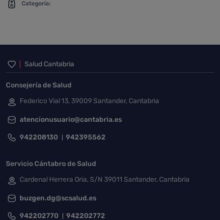
Categoría:
Inicio del pie de página
Salud Cantabria
Consejería de Salud
Federico Vial 13, 39009 Santander, Cantabria
atencionusuario@cantabria.es
942208130
942395562
Servicio Cántabro de Salud
Cardenal Herrera Oria, S/N 39011 Santander, Cantabria
buzgen.dg@scsalud.es
942202770
942202772