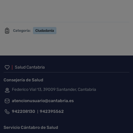
Categoría:
Ciudadanía
Inicio del pie de página
Salud Cantabria
Consejería de Salud
Federico Vial 13, 39009 Santander, Cantabria
atencionusuario@cantabria.es
942208130
942395562
Servicio Cántabro de Salud