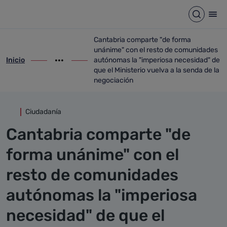
Detalle noticia
Saltar al contenido principal
Abrir b
Abr
Cantabria comparte "de forma
unánime" con el resto de comunidades
Inicio
autónomas la "imperiosa necesidad" de
ir-a inicio
Mostrar opciones del camino de migas
ir-a Cantabria comparte "de forma unáni
que el Ministerio vuelva a la senda de la
negociación
Ciudadanía
Cantabria comparte "de
forma unánime" con el
resto de comunidades
autónomas la "imperiosa
necesidad" de que el