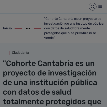
Detalle noticia
Saltar al contenido principal
Abrir b
Abr
"Cohorte Cantabria es un proyecto de
investigación de una institución pública
Inicio
con datos de salud totalmente
ir-a inicio
Mostrar opciones del camino de migas
ir-a "Cohorte Cantabria es un proyecto d
protegidos que ni se privatiza ni se
vende"
Ciudadanía
"Cohorte Cantabria es un
proyecto de investigación
de una institución pública
con datos de salud
totalmente protegidos que