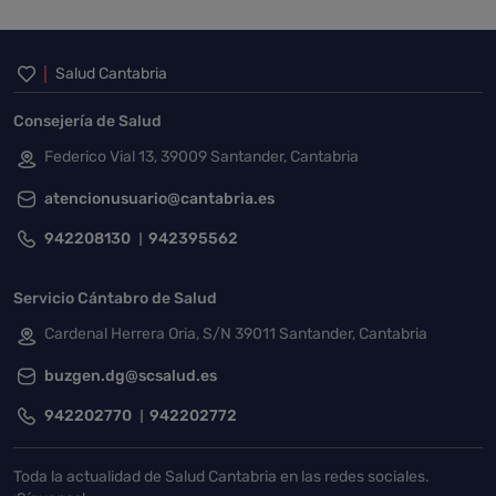
Inicio del pie de página
Salud Cantabria
Consejería de Salud
Federico Vial 13, 39009 Santander, Cantabria
atencionusuario@cantabria.es
942208130
942395562
Servicio Cántabro de Salud
Cardenal Herrera Oria, S/N 39011 Santander, Cantabria
buzgen.dg@scsalud.es
942202770
942202772
Toda la actualidad de Salud Cantabria en las redes sociales.