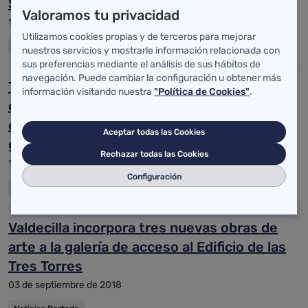
Salud Saja en Cabezón de la Sal
Valoramos tu privacidad
10 de septiembre de 2018
Utilizamos cookies propias y de terceros para mejorar
Noticias Portada
nuestros servicios y mostrarle información relacionada con
sus preferencias mediante el análisis de sus hábitos de
navegación. Puede cambiar la configuración u obtener más
Todas las áreas sanitarias de Cantabria
información visitando nuestra
"Política de Cookies"
.
cuentan ya con atención psicológica
específica a las víctimas de la violencia de
Aceptar todas las Cookies
género
Rechazar todas las Cookies
10 de septiembre de 2018
Configuración
Noticias Portada
Valdecilla incorpora tres nuevas obras de
arte a la galería de acceso al Edificio de las
Tres Torres
03 de septiembre de 2018