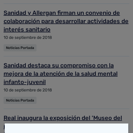
Sanidad y Allergan firman un convenio de
colaboración para desarrollar actividades de
interés sanitario
10 de septiembre de 2018
Noticias Portada
Sanidad destaca su compromiso con la
mejora de la atención de la salud mental
infanto-juvenil
10 de septiembre de 2018
Noticias Portada
Real inaugura la exposición del 'Museo del
médico rural' instalada en el Centro de