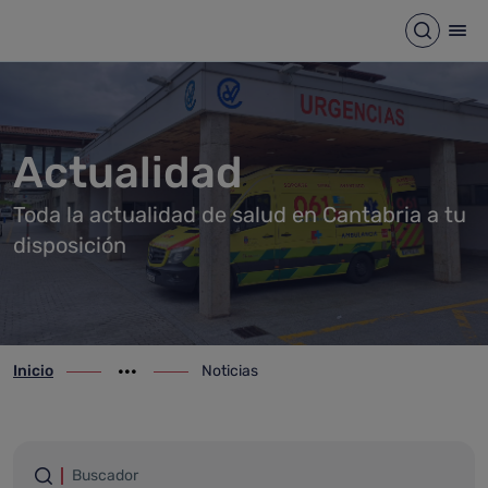
Noticias
Saltar al contenido principal
Abrir b
Abr
Actualidad
Toda la actualidad de salud en Cantabria a tu
disposición
Inicio
Noticias
ir-a inicio
Mostrar opciones del camino de migas
ir-a Noticias
Filtrar por palabras
Buscador