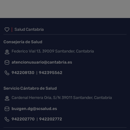
Inicio del pie de página
Salud Cantabria
Consejería de Salud
Federico Vial 13, 39009 Santander, Cantabria
atencionusuario@cantabria.es
942208130
942395562
Servicio Cántabro de Salud
Cardenal Herrera Oria, S/N 39011 Santander, Cantabria
buzgen.dg@scsalud.es
942202770
942202772