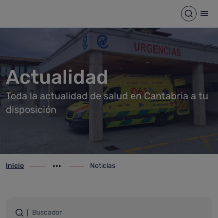
Noticias
Saltar al contenido principal
Abrir b
Abr
Actualidad
Toda la actualidad de salud en Cantabria a tu
disposición
Inicio
Noticias
ir-a inicio
Mostrar opciones del camino de migas
ir-a Noticias
Filtrar por palabras
Buscador