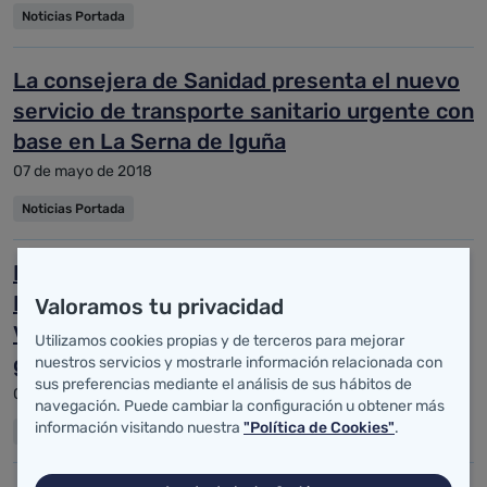
Noticias Portada
La consejera de Sanidad presenta el nuevo
servicio de transporte sanitario urgente con
base en La Serna de Iguña
07 de mayo de 2018
Noticias Portada
Real preside la primera reunión del
Patronato de la Fundación Marqués de
Valoramos tu privacidad
Valdecilla tras el nombramiento del nuevo
Utilizamos cookies propias y de terceros para mejorar
gerente
nuestros servicios y mostrarle información relacionada con
sus preferencias mediante el análisis de sus hábitos de
07 de mayo de 2018
navegación. Puede cambiar la configuración u obtener más
información visitando nuestra
"Política de Cookies"
.
Noticias Portada