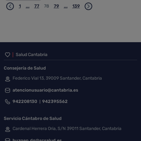
1
...
77
78
79
...
139
Página
Páginas intermedias Use TAB para desplazarse.
Página
Página
Página
Páginas intermedias Use TAB para 
Página
Inicio del pie de página
Salud Cantabria
Consejería de Salud
Federico Vial 13, 39009 Santander, Cantabria
atencionusuario@cantabria.es
942208130
942395562
Servicio Cántabro de Salud
Cardenal Herrera Oria, S/N 39011 Santander, Cantabria
buzgen.dg@scsalud.es