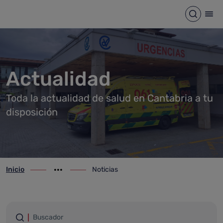
Noticias
Saltar al contenido principal
Abrir b
Abr
Actualidad
Toda la actualidad de salud en Cantabria a tu
disposición
Inicio
Noticias
ir-a inicio
Mostrar opciones del camino de migas
ir-a Noticias
Filtrar por palabras
Buscador