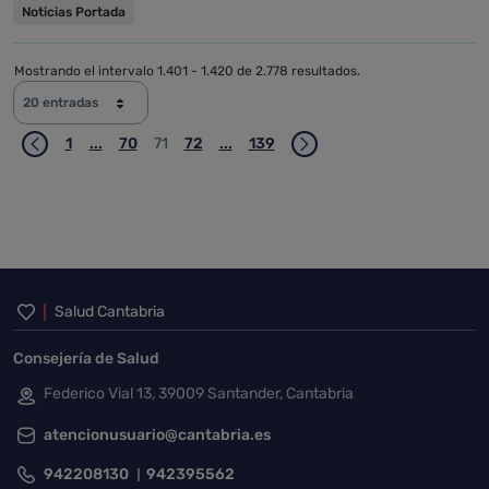
Noticias Portada
Mostrando el intervalo 1.401 - 1.420 de 2.778 resultados.
20 entradas
1
...
70
71
72
...
139
Página
Páginas intermedias Use TAB para desplazarse.
Página
Página
Página
Páginas intermedias Use TAB para d
Página
Inicio del pie de página
Salud Cantabria
Consejería de Salud
Federico Vial 13, 39009 Santander, Cantabria
atencionusuario@cantabria.es
942208130
942395562