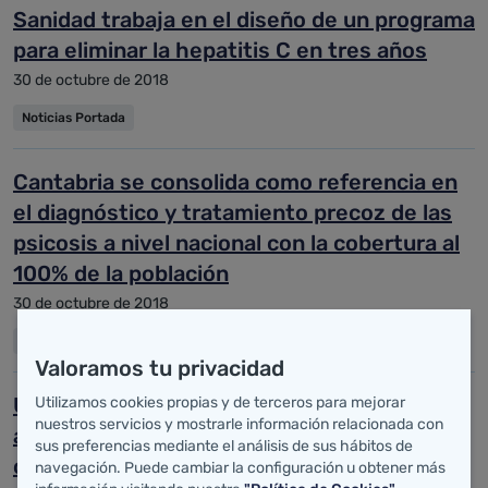
Sanidad trabaja en el diseño de un programa
para eliminar la hepatitis C en tres años
30 de octubre de 2018
Noticias Portada
Cantabria se consolida como referencia en
el diagnóstico y tratamiento precoz de las
psicosis a nivel nacional con la cobertura al
100% de la población
30 de octubre de 2018
Noticias Portada
Valoramos tu privacidad
Una investigación del IDIVAL abre la puerta
Utilizamos cookies propias y de terceros para mejorar
nuestros servicios y mostrarle información relacionada con
a la búsqueda de dianas comunes en el
sus preferencias mediante el análisis de sus hábitos de
cáncer epidermoide
navegación. Puede cambiar la configuración u obtener más