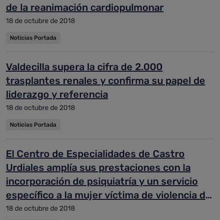
de la reanimación cardiopulmonar
18 de octubre de 2018
Noticias Portada
Valdecilla supera la cifra de 2.000
trasplantes renales y confirma su papel de
liderazgo y referencia
18 de octubre de 2018
Noticias Portada
El Centro de Especialidades de Castro
Urdiales amplía sus prestaciones con la
incorporación de psiquiatría y un servicio
específico a la mujer víctima de violencia de
género
18 de octubre de 2018