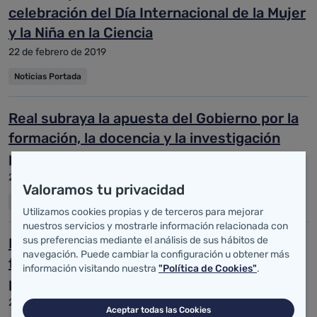
celebración del Día Internacional de la Mujer
y la Niña en la Ciencia
22 de febrero de 2019
Noticias Portada
Real subraya la apuesta del Gobierno por la
formación, la docencia y la investigación
para mejorar la calidad asistencial
22 de febrero de 2019
Valoramos tu privacidad
Noticias Portada
Utilizamos cookies propias y de terceros para mejorar
nuestros servicios y mostrarle información relacionada con
sus preferencias mediante el análisis de sus hábitos de
El Hospital Virtual Valdecilla celebra entre
navegación. Puede cambiar la configuración u obtener más
febrero y marzo cuatro ediciones del
información visitando nuestra
"Política de Cookies"
.
programa de formación de instructores
22 de febrero de 2019
Aceptar todas las Cookies