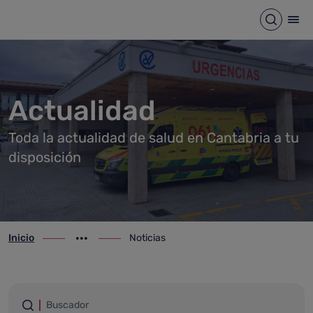
Noticias
Saltar al contenido principal
Abrir b
Abr
Actualidad
Toda la actualidad de salud en Cantabria a tu
disposición
Inicio
Noticias
ir-a inicio
Mostrar opciones del camino de migas
ir-a Noticias
Filtrar por palabras
Buscador