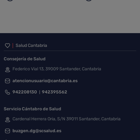
Página
Páginas intermedias Use TAB para desplazarse.
Página
Página
Página
Páginas intermedias Use TAB para 
Página
Inicio del pie de página
Salud Cantabria
Consejería de Salud
Federico Vial 13, 39009 Santander, Cantabria
atencionusuario@cantabria.es
942208130
942395562
Servicio Cántabro de Salud
Cardenal Herrera Oria, S/N 39011 Santander, Cantabria
buzgen.dg@scsalud.es