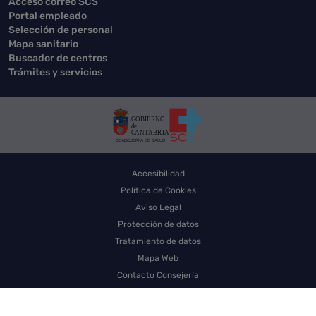
Acceso correo SCS
Portal empleado
Selección de personal
Mapa sanitario
Buscador de centros
Trámites y servicios
Accesibilidad
Política de Cookies
Aviso Legal
Protección de datos
Tratamiento de datos
Mapa Web
Contacto Consejería
Contacto SCS
Sello electrónico