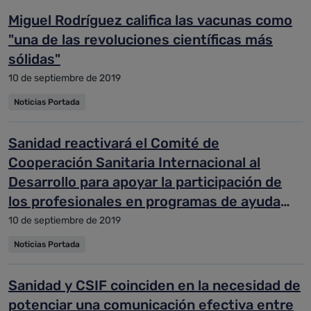
Miguel Rodríguez califica las vacunas como
"una de las revoluciones científicas más
sólidas"
10 de septiembre de 2019
Noticias Portada
Sanidad reactivará el Comité de
Cooperación Sanitaria Internacional al
Desarrollo para apoyar la participación de
los profesionales en programas de ayuda
exterior
10 de septiembre de 2019
Noticias Portada
Sanidad y CSIF coinciden en la necesidad de
potenciar una comunicación efectiva entre