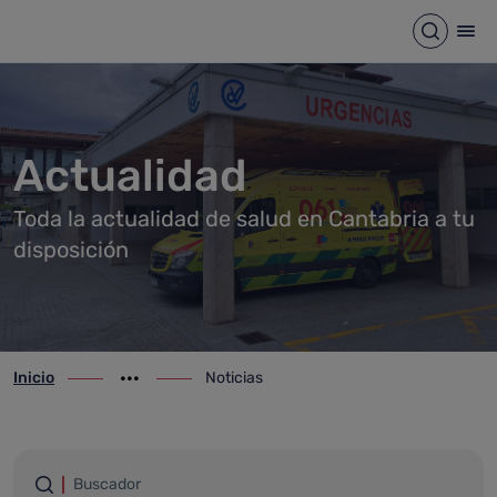
Noticias
Saltar al contenido principal
Abrir b
Abr
Actualidad
Toda la actualidad de salud en Cantabria a tu
disposición
Inicio
Noticias
ir-a inicio
Mostrar opciones del camino de migas
ir-a Noticias
Filtrar por palabras
Buscador