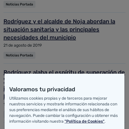
Noticias Portada
Rodríguez y el alcalde de Noja abordan la
situación sanitaria y las principales
necesidades del municipio
21 de agosto de 2019
Noticias Portada
Rodríguez alaba el espíritu de superación de
'Cantabria en rosa' y recuerda la
importancia de la detección precoz en la
Valoramos tu privacidad
lucha contra el cáncer de mama
Utilizamos cookies propias y de terceros para mejorar
nuestros servicios y mostrarle información relacionada con
19 de agosto de 2019
sus preferencias mediante el análisis de sus hábitos de
Noticias Portada
navegación. Puede cambiar la configuración u obtener más
información visitando nuestra
"Política de Cookies"
.