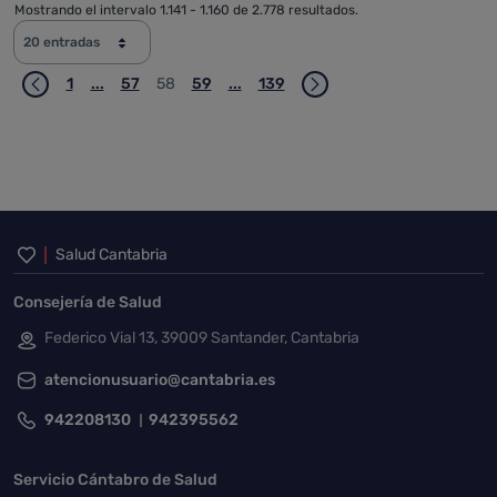
Mostrando el intervalo 1.141 - 1.160 de 2.778 resultados.
20 entradas
1
...
57
58
59
...
139
Página
Páginas intermedias Use TAB para desplazarse.
Página
Página
Página
Páginas intermedias Use TAB para 
Página
Inicio del pie de página
Salud Cantabria
Consejería de Salud
Federico Vial 13, 39009 Santander, Cantabria
atencionusuario@cantabria.es
942208130
942395562
Servicio Cántabro de Salud