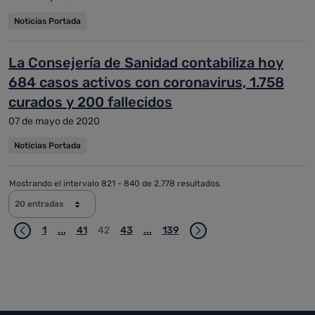
Noticias Portada
La Consejería de Sanidad contabiliza hoy
684 casos activos con coronavirus, 1.758
curados y 200 fallecidos
07 de mayo de 2020
Noticias Portada
Mostrando el intervalo 821 - 840 de 2.778 resultados.
20 entradas
1
...
41
42
43
...
139
Página
Páginas intermedias Use TAB para desplazarse.
Página
Página
Página
Páginas intermedias Use TAB para 
Página