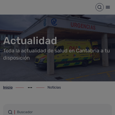
Noticias
Saltar al contenido principal
Abrir b
Abr
Actualidad
Toda la actualidad de salud en Cantabria a tu
disposición
Inicio
Noticias
ir-a inicio
Mostrar opciones del camino de migas
ir-a Noticias
Filtrar por palabras
Buscador