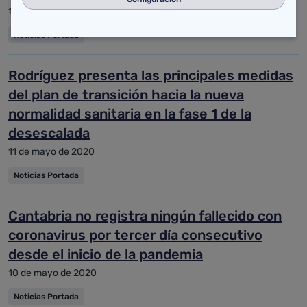
11 de mayo de 2020
Noticias Portada
Rodríguez presenta las principales medidas
del plan de transición hacia la nueva
normalidad sanitaria en la fase 1 de la
desescalada
11 de mayo de 2020
Noticias Portada
Cantabria no registra ningún fallecido con
coronavirus por tercer día consecutivo
desde el inicio de la pandemia
10 de mayo de 2020
Noticias Portada