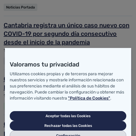
Noticias Portada
Cantabria registra un único caso nuevo con
COVID-19 por segundo día consecutivo
desde el inicio de la pandemia
12 de mayo de 2020
Noticias Portada
Valoramos tu privacidad
Utilizamos cookies propias y de terceros para mejorar
Coronavirus: Estado de Alarma, COVID-19,
nuestros servicios y mostrarle información relacionada con
sus preferencias mediante el análisis de sus hábitos de
Establecimientos Alimentarios.
navegación. Puede cambiar la configuración u obtener más
11 de mayo de 2020
información visitando nuestra
"Política de Cookies"
.
Entidades y Empresas
Aceptar todas las Cookies
Cantabria contabiliza hoy tan solo un nuevo
Rechazar todas las Cookies
positivo por COVID-19 y ningún fallecido
Configuración