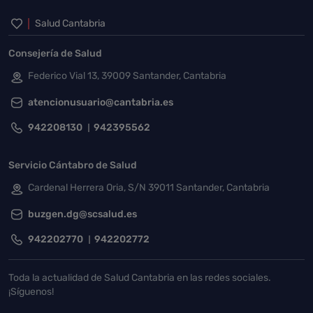
Inicio del pie de página
Salud Cantabria
Consejería de Salud
Federico Vial 13, 39009 Santander, Cantabria
atencionusuario@cantabria.es
942208130
942395562
Servicio Cántabro de Salud
Cardenal Herrera Oria, S/N 39011 Santander, Cantabria
buzgen.dg@scsalud.es
942202770
942202772
Toda la actualidad de Salud Cantabria en las redes sociales.
¡Síguenos!